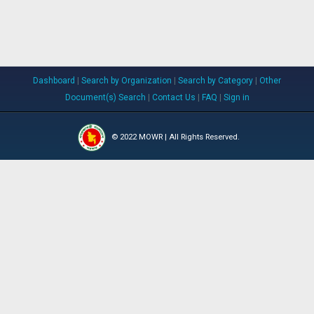
Dashboard
|
Search by Organization
|
Search by Category
|
Other
Document(s) Search
|
Contact Us
|
FAQ
|
Sign in
© 2022 MOWR | All Rights Reserved.
WARPO
IWM
BWDB
RRI
JRC
DBHWD
CEGIS
Developed by