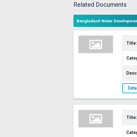
Related Documents
Bangladesh Water Developmen
Title:
Cate
Descr
Deta
Title:
Cate