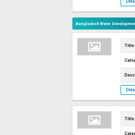
Deta
Bangladesh Water Developmen
Title:
Cate
Descr
Deta
Title:
Cate