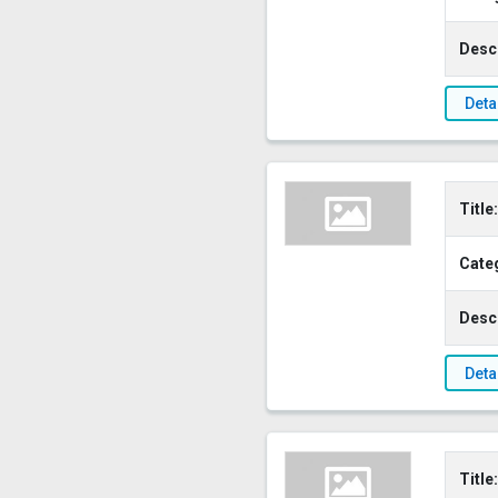
Descr
Deta
Title:
Cate
Descr
Deta
Title: