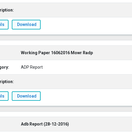
iption:
ils
Download
Working Paper 16062016 Mowr Radp
gory:
ADP Report
iption:
ils
Download
Adb Report (28-12-2016)