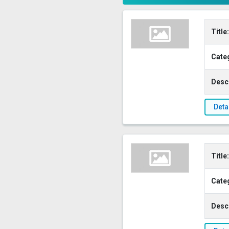
Title:
Cate
Descr
Deta
Title:
Cate
Descr