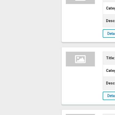
Cate
Descr
Deta
Title:
Cate
Descr
Deta