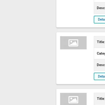
Descr
Deta
Title:
Cate
Descr
Deta
Title: