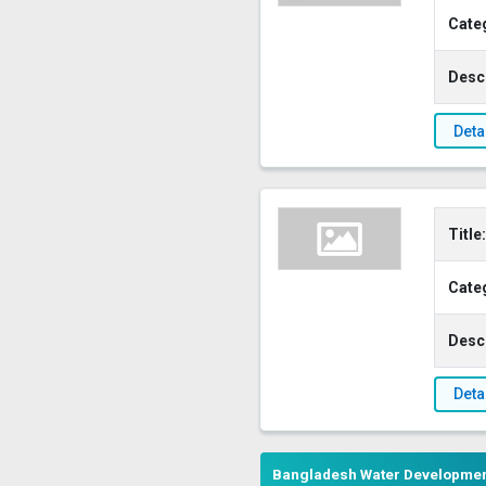
Cate
Descr
Deta
Title:
Cate
Descr
Deta
Bangladesh Water Development